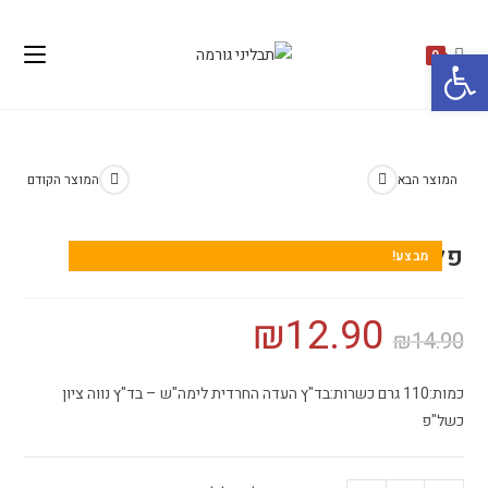
פתח סרגל נגישות
0
המוצר הבא
המוצר הקודם
פלפל חריף גרוס
מבצע!
₪
12.90
₪
14.90
כמות:110 גרם כשרות:בד"ץ העדה החרדית לימה"ש – בד"ץ נווה ציון
כשל"פ