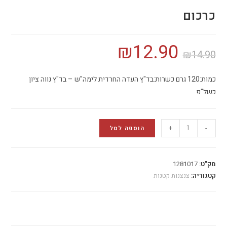
כרכום
₪
12.90
₪
14.90
כמות:120 גרם כשרות:בד"ץ העדה החרדית לימה"ש – בד"ץ נווה ציון
כשל"פ
+
-
הוספה לסל
מק"ט:
1281017
קטגוריה:
צנצנות קטנות